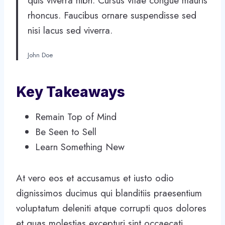
quis viverra nibh. Cursus vitae congue mauris
rhoncus. Faucibus ornare suspendisse sed
nisi lacus sed viverra.
John Doe
Key Takeaways
Remain Top of Mind
Be Seen to Sell
Learn Something New
At vero eos et accusamus et iusto odio
dignissimos ducimus qui blanditiis praesentium
voluptatum deleniti atque corrupti quos dolores
et quas molestias excepturi sint occaecati