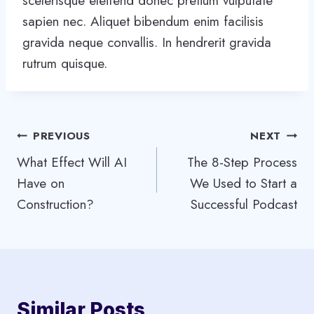
scelerisque eleifend donec pretium vulputate
sapien nec. Aliquet bibendum enim facilisis
gravida neque convallis. In hendrerit gravida
rutrum quisque.
Post
PREVIOUS
NEXT
What Effect Will AI
The 8-Step Process
navigation
Have on
We Used to Start a
Construction?
Successful Podcast
Similar Posts