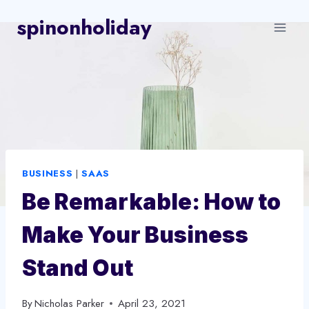
Skip
spinonholiday
to
content
BUSINESS
|
SAAS
Be Remarkable: How to
Make Your Business
Stand Out
By
Nicholas Parker
April 23, 2021